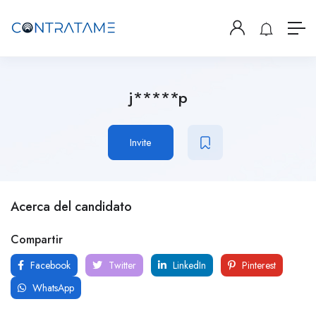
j*****p
Invite
Acerca del candidato
Compartir
Facebook
Twitter
LinkedIn
Pinterest
WhatsApp