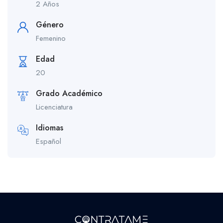
2 Años
Género
Femenino
Edad
20
Grado Académico
Licenciatura
Idiomas
Español