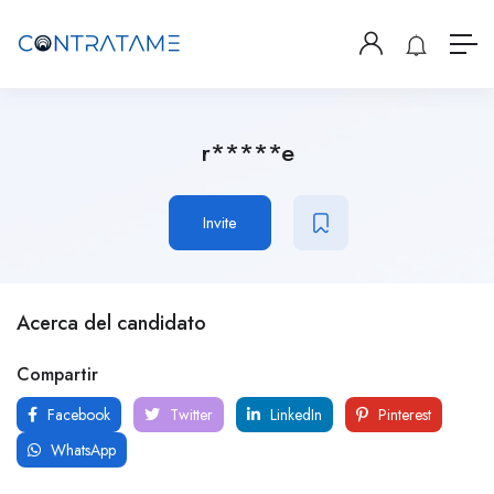
r*****e
Invite
Acerca del candidato
Compartir
Facebook
Twitter
LinkedIn
Pinterest
WhatsApp