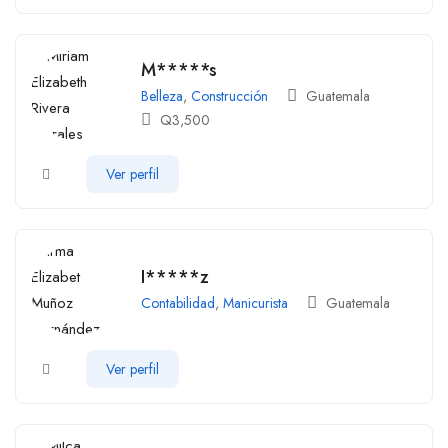
M*****s
Belleza
,
Construcción
Guatemala
Q
3,500
Ver perfil
I*****z
Contabilidad
,
Manicurista
Guatemala
Ver perfil