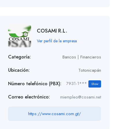
COSAMI R.L.
Ver perfil de la empresa
Categoría:
Bancos | Financieros
Ubicación:
Totonicapán
Número telefónico (PBX):
7931-1***
Show
Correo electrónico:
miempleo@cosami.net
https://www.cosami.com.gt/