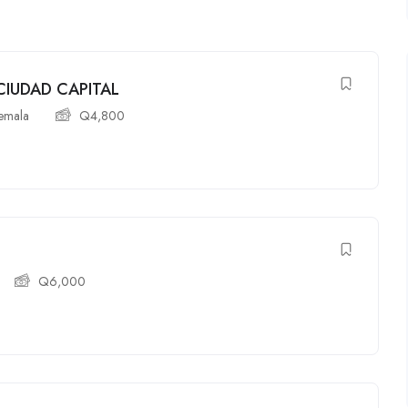
CIUDAD CAPITAL
emala
Q
4,800
Q
6,000