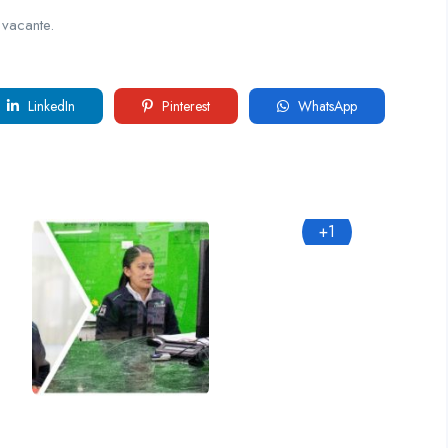
 vacante.
LinkedIn
Pinterest
WhatsApp
+1