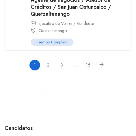
Agente de negocios / Asesor de
Créditos / San Juan Ostuncalco /
Quetzaltenango
Ejecutivo de Ventas / Vendedor
Quetzaltenango
Tiempo Completo
1
2
3
…
15
Candidatos