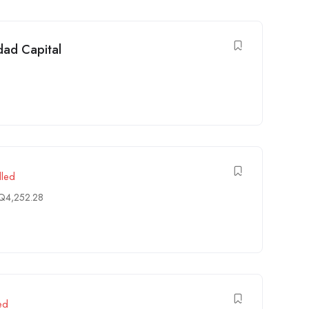
dad Capital
illed
Q
4,252.28
led