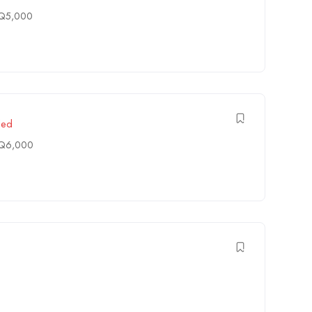
Q
5,000
lled
Q
6,000