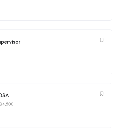
upervisor
OSA
Q
4,500