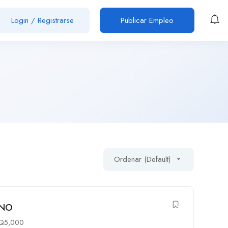
Login
/
Registrarse
Publicar Empleo
Ordenar (Default)
ANO
Q
5,000