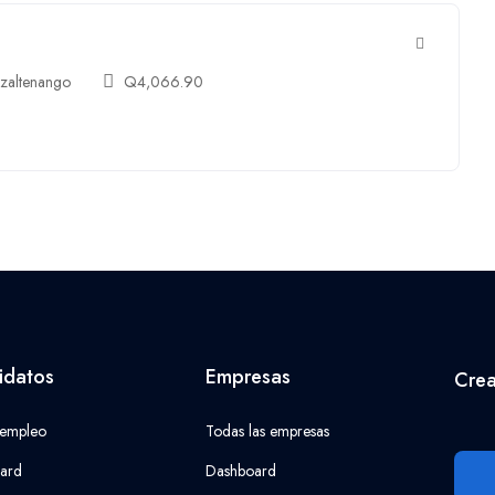
zaltenango
Q
4,066.90
idatos
Empresas
Crea
 empleo
Todas las empresas
ard
Dashboard