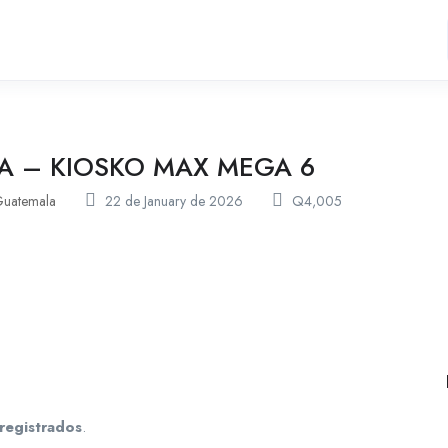
TA – KIOSKO MAX MEGA 6
uatemala
22 de January de 2026
Q
4,005
registrados
.