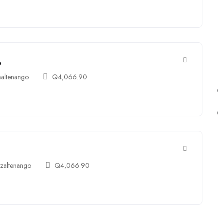
o
altenango
Q
4,066.90
zaltenango
Q
4,066.90