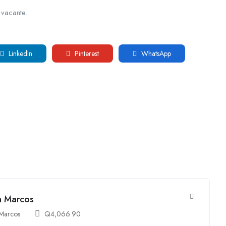
 vacante.
LinkedIn
Pinterest
WhatsApp
n Marcos
Marcos
Q
4,066.90