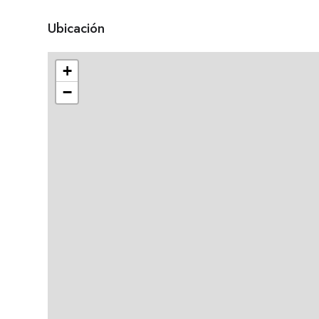
Ubicación
+
−