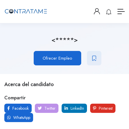
<*****>
Ofrecer Empleo
Acerca del candidato
Compartir
Facebook
Twitter
LinkedIn
Pinterest
WhatsApp