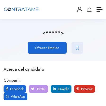
<*****>
Ofrecer Empleo
Acerca del candidato
Compartir
Facebook
Twitter
LinkedIn
Pinterest
WhatsApp