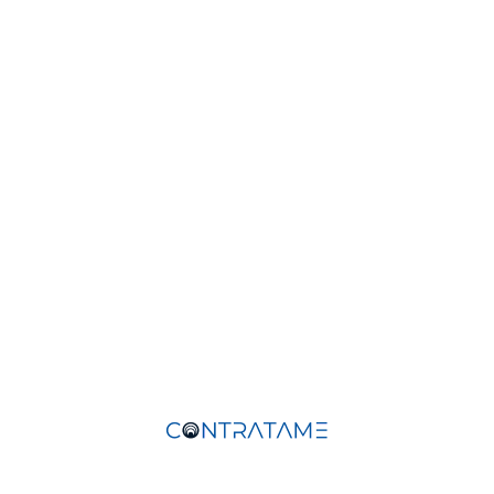
der y crecer profesionalmente
LinkedIn
Pinterest
WhatsApp