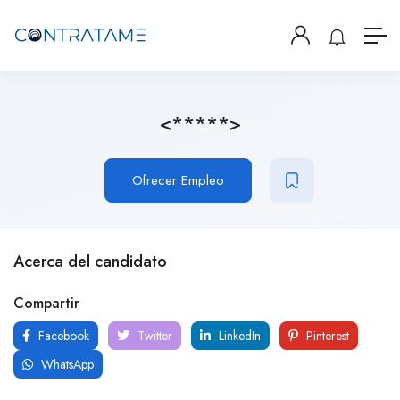
<*****>
Ofrecer Empleo
Acerca del candidato
Compartir
Facebook
Twitter
LinkedIn
Pinterest
WhatsApp