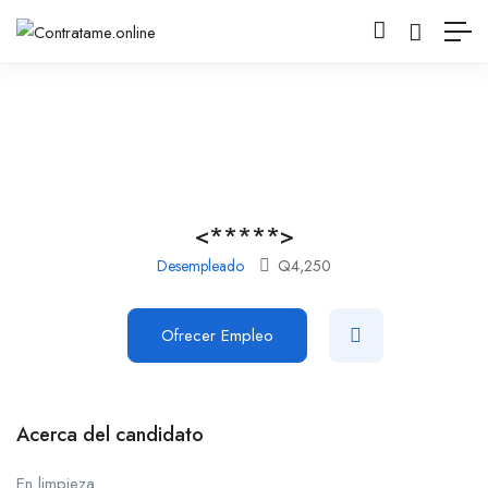
<*****>
Desempleado
Q
4,250
Ofrecer Empleo
Acerca del candidato
En limpieza