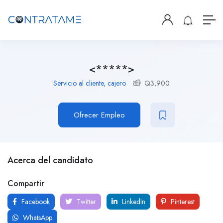
<*****>
Servicio al cliente, cajero
Q
3,900
Ofrecer Empleo
Acerca del candidato
Compartir
Facebook
Twitter
LinkedIn
Pinterest
WhatsApp