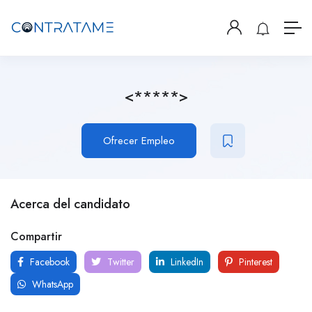
<*****>
Ofrecer Empleo
Acerca del candidato
Compartir
Facebook
Twitter
LinkedIn
Pinterest
WhatsApp