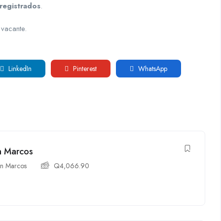
registrados
.
 vacante.
LinkedIn
Pinterest
WhatsApp
n Marcos
n Marcos
Q
4,066.90