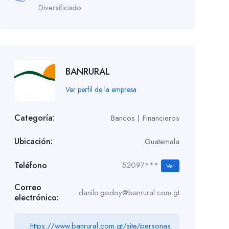
Diversificado
BANRURAL
Ver perfil de la empresa
Categoría:
Bancos | Financieros
Ubicación:
Guatemala
Teléfono
52097***
Ver
Correo
danilo.godoy@banrural.com.gt
electrónico:
https://www.banrural.com.gt/site/personas