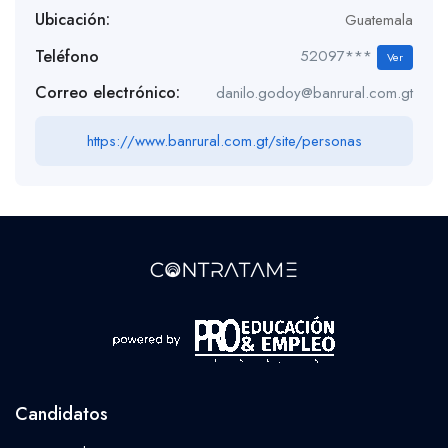
Ubicación:
Guatemala
Teléfono
52097***
Ver
Correo electrónico:
danilo.godoy@banrural.com.gt
https://www.banrural.com.gt/site/personas
Candidatos