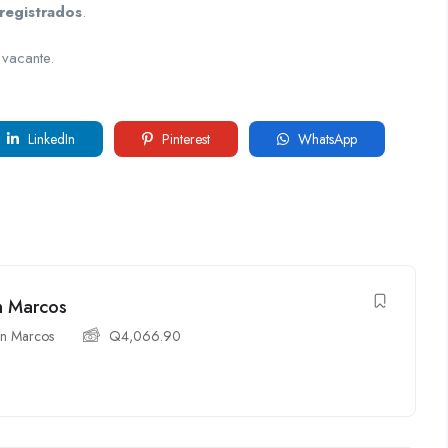
registrados
.
 vacante.
LinkedIn
Pinterest
WhatsApp
n Marcos
n Marcos
Q
4,066.90