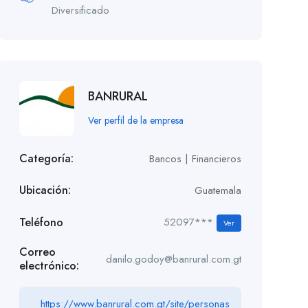
Diversificado
BANRURAL
Ver perfil de la empresa
Categoría:
Bancos | Financieros
Ubicación:
Guatemala
Teléfono
52097***
Ver
Correo
danilo.godoy@banrural.com.gt
electrónico:
https://www.banrural.com.gt/site/personas