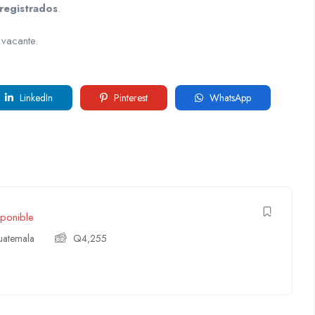
registrados
.
 vacante.
LinkedIn
Pinterest
WhatsApp
ponible
atemala
Q
4,255