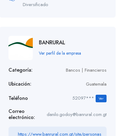
Diversificado
BANRURAL
Ver perfil de la empresa
Categoría:
Bancos | Financieros
Ubicación:
Guatemala
Teléfono
52097***
Ver
Correo
danilo.godoy@banrural.com.gt
electrónico:
https://www.banrural.com.gt/site/personas