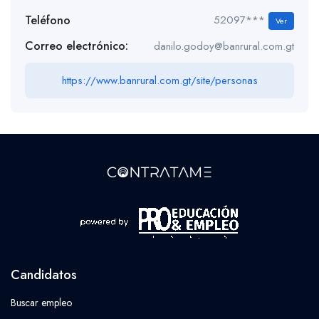
Teléfono
52097***
Ver
Correo electrónico:
danilo.godoy@banrural.com.gt
https://www.banrural.com.gt/site/personas
Candidatos
Buscar empleo