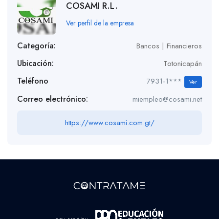
COSAMI R.L.
Ver perfil de la empresa
Categoría:
Bancos | Financieros
Ubicación:
Totonicapán
Teléfono
7931-1***
Ver
Correo electrónico:
miempleo@cosami.net
https://www.cosami.com.gt/