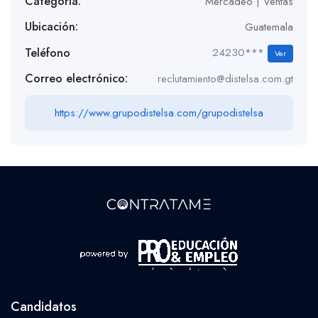
Categoría:
Mercadeo | Ventas
Ubicación:
Guatemala
Teléfono
24230***
Ver
Correo electrónico:
reclutamiento@distelsa.com.gt
https://www.grupodistelsa.com/grupodistelsa
Candidatos