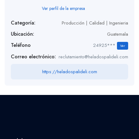
Ver perfil de la empresa
Categoría:
Producción | Calidad | Ingenieria
Ubicación:
Guatemala
Teléfono
24925***
Ver
Correo electrónico:
reclutamiento@heladospalideli.com
https://heladospalideli.com