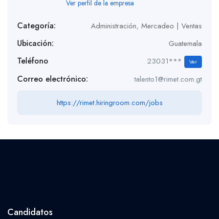
Ver perfil de la empresa
Categoría:
Administración
,
Mercadeo | Ventas
Ubicación:
Guatemala
Teléfono
23031***
Ver
Correo electrónico:
talento1@rimet.com.gt
https://rimet.hiringroom.com/jobs
Candidatos