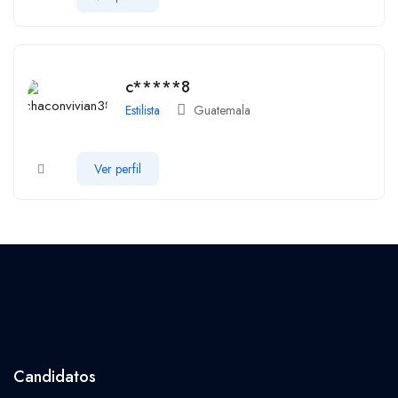
c*****8
Estilista
Guatemala
Ver perfil
Candidatos