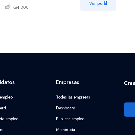
Ver perfil
Q
4,000
idatos
Empresas
Crea
 empleo
Todas las empresas
ard
Dashboard
 de empleo
Publicar empleo
os
Membresía