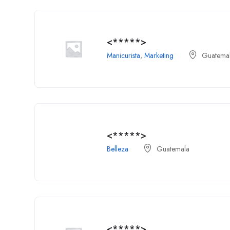
<*****>
Manicurista
,
Marketing
Guatema
<*****>
Belleza
Guatemala
<*****>