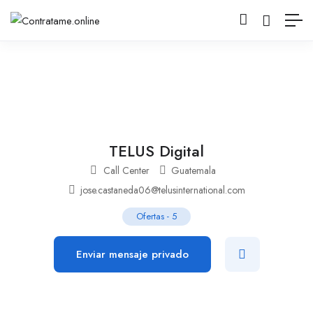
TELUS Digital
Call Center
Guatemala
jose.castaneda06@telusinternational.com
Ofertas
-
5
Enviar mensaje privado