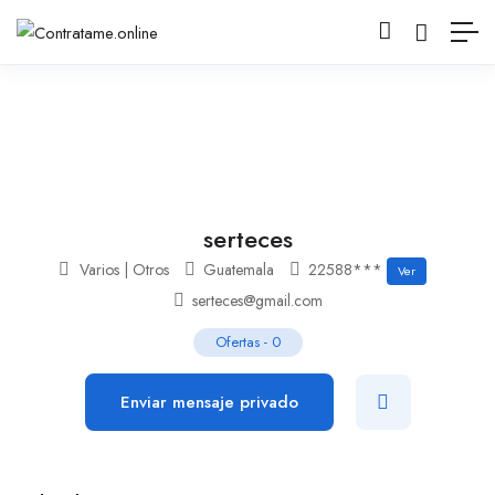
serteces
Varios | Otros
Guatemala
22588***
Ver
serteces@gmail.com
Ofertas
-
0
Enviar mensaje privado