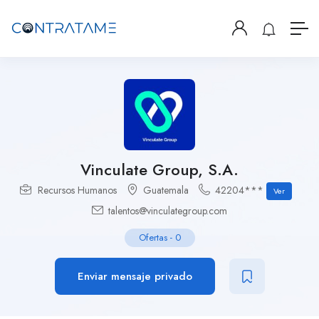
Vinculate Group, S.A.
Recursos Humanos
Guatemala
42204***
Ver
talentos@vinculategroup.com
Ofertas
-
0
Enviar mensaje privado