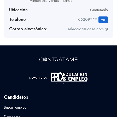
Alimentos
,
Varios | Otros
Ubicación:
Guatemala
Teléfono
66209***
Ver
Correo electrónico:
seleccion@icasa.com.gt
Candidatos
Buscar empleo
Dashboard