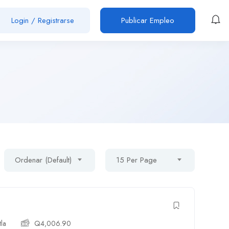
Login
/
Registrarse
Publicar Empleo
Ordenar (Default)
15 Per Page
tla
Q
4,006.90