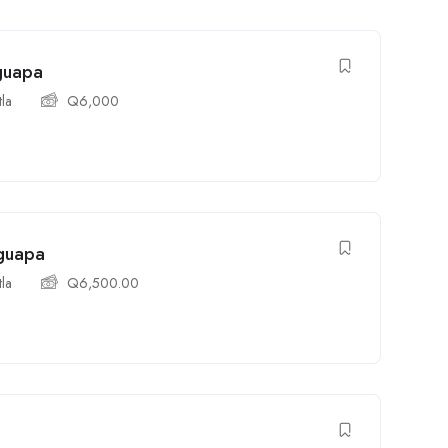
lguapa
tla
Q
6,000
lguapa
tla
Q
6,500.00