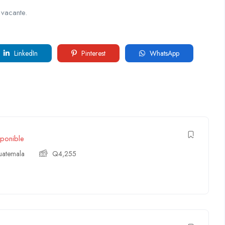
 vacante.
LinkedIn
Pinterest
WhatsApp
ponible
atemala
Q
4,255