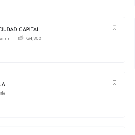
CIUDAD CAPITAL
emala
Q
4,800
LA
ntla